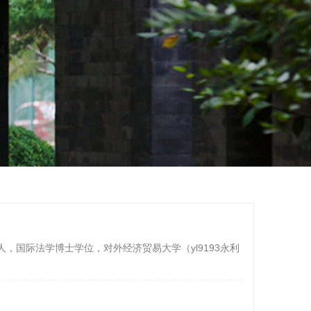
人，国际法学博士学位，对外经济贸易大学（yl9193永利