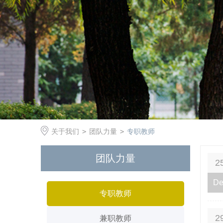
关于我们
>
团队力量
>
专职教师
团队力量
2
De
专职教师
2
兼职教师