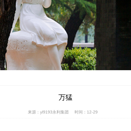
万猛
来源：yl9193永利集团
时间：12-29