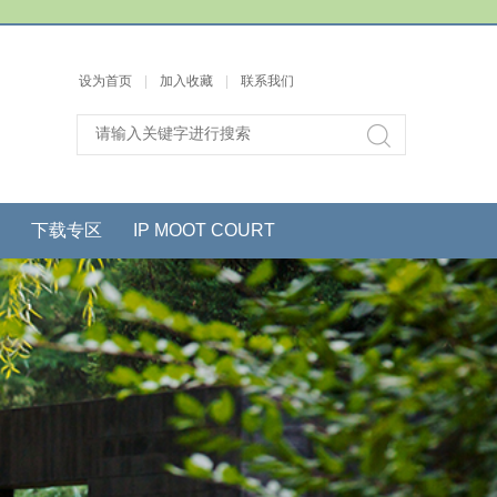
设为首页
|
加入收藏
|
联系我们
下载专区
IP MOOT COURT