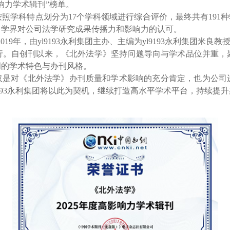
响力学术辑刊”榜单。
学科特点划分为17个学科领域进行综合评价，最终共有191种辑
了学界对公司法学研究成果传播力和影响力的认可。
2019
年，由yl9193永利集团主办、主编为yl9193永利集团米良
行。自创刊以来，《北外法学》坚持问题导向与学术品位并重，
明的学术特色与办刊风格。
仅是对《北外法学》办刊质量和学术影响的充分肯定，也为公司
9193永利集团将以此为契机，继续打造高水平学术平台，持续提