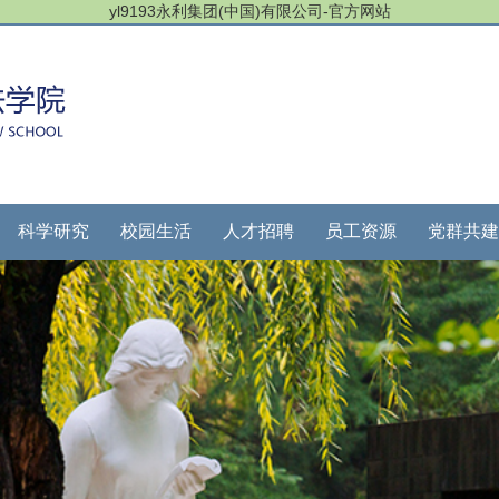
yl9193永利集团(中国)有限公司-官方网站
科学研究
校园生活
人才招聘
员工资源
党群共建