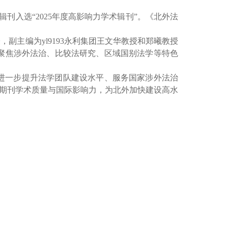
刊入选“2025年度高影响力学术辑刊”。《北外法
教授，副主编为yl9193永利集团王文华教授和郑曦教授
聚焦涉外法治、比较法研究、区域国别法学等特色
进一步提升法学团队建设水平、服务国家涉外法治
升期刊学术质量与国际影响力，为北外加快建设高水