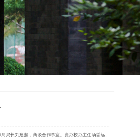
超
作局局长刘建超，商谈合作事宜。党办校办主任汤哲远、