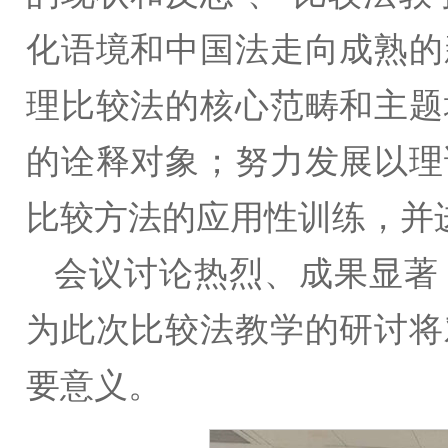
化语境和中国法走向成熟的
理比较法的核心范畴和主题
的诠释对象；努力发展以理
比较方法的应用性训练，并
会议讨论热烈、成果显著
为此次比较法教学的研讨将
要意义。