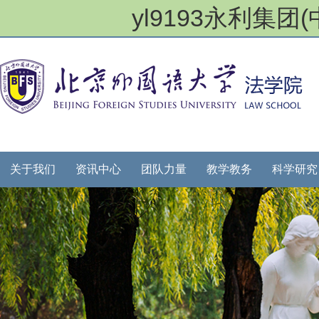
yl9193永利集
关于我们
资讯中心
团队力量
教学教务
科学研究