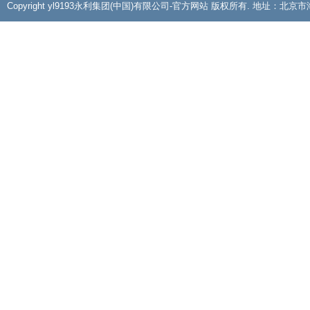
Copyright yl9193永利集团(中国)有限公司-官方网站 版权所有. 地址：北京市海淀