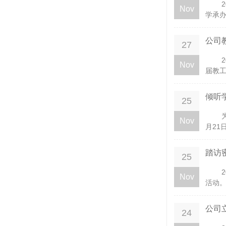
202
Nov
学承办
公司
27
202
Nov
届教工
倾听
25
为扎
Nov
月21
踏访
25
202
Nov
活动。
公司
24