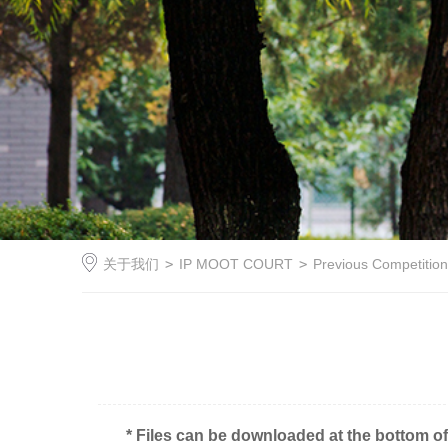
关于我们
>
IP MOOT COURT
>
Previous Competitio
* Files can be downloaded at the bottom of