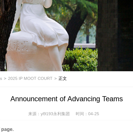
ns
>
2025 IP MOOT COURT
>
正文
Announcement of Advancing Teams
来源：yl9193永利集团
时间：04-25
 page.