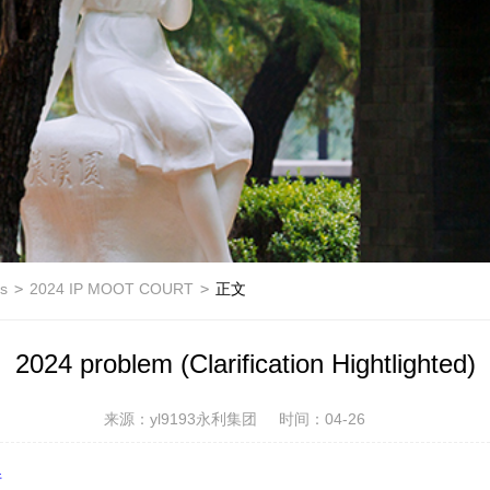
ns
>
2024 IP MOOT COURT
>
正文
2024 problem (Clarification Hightlighted)
来源：yl9193永利集团
时间：04-26
件