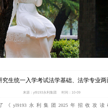
士研究生统一入学考试法学基础、法学专业
来源：yl9193永利集团
时间：10-09
yl9193永利集团
2025
年招收攻读