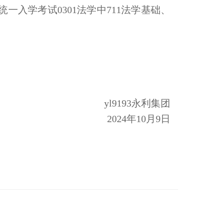
统一入学考试
0301
法学中
711
法学基础、
yl9193永利集团
2024
年
10
月
9
日