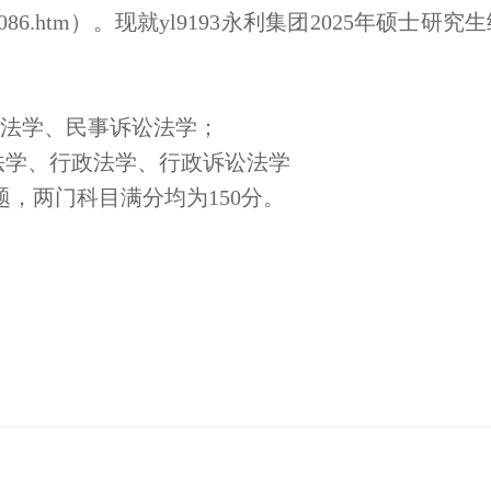
3086.htm
）。现就yl9193永利集团
2025
年硕士研究生
法学、民事诉讼法学；
法学、行政法学、行政诉讼法学
题，两门科目满分均为
150
分。