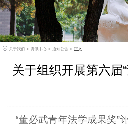
关于我们
>
资讯中心
>
通知公告
>
正文
关于组织开展第六届“
“董必武青年法学成果奖