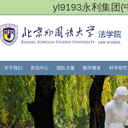
yl9193永利集
关于我们
资讯中心
团队力量
教学教务
科学研究