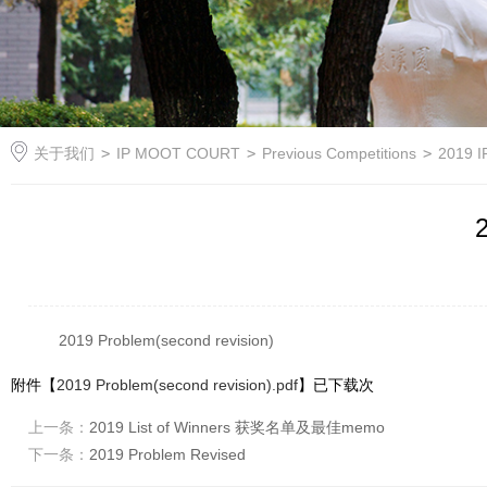
关于我们
>
IP MOOT COURT
>
Previous Competitions
>
2019 
2
2019 Problem(second revision)
附件【
2019 Problem(second revision).pdf
】已下载
次
上一条：
2019 List of Winners 获奖名单及最佳memo
下一条：
2019 Problem Revised