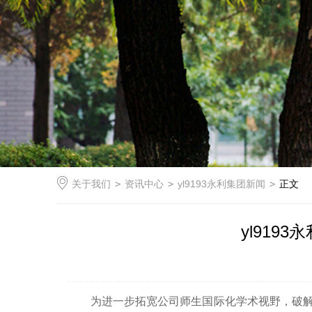
关于我们
>
资讯中心
>
yl9193永利集团新闻
>
正文
yl919
为进一步拓宽公司师生国际化学术视野，破解SS