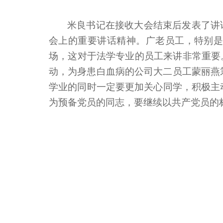
米良书记在接收大会结束后发表了讲话
会上的重要讲话精神。广老员工，特别
场，这对于法学专业的员工来讲非常重要
动，为身患白血病的公司大二员工蒙丽燕
学业的同时一定要更加关心同学，积极主
为预备党员的同志，要继续以共产党员的