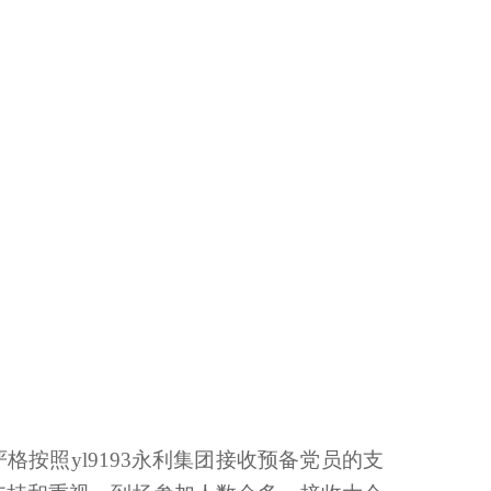
按照yl9193永利集团接收预备党员的支