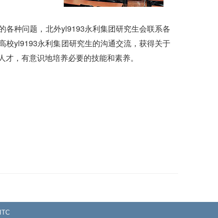
种问题，北外yl9193永利集团研究生会联系各
yl9193永利集团研究生的沟通交流，获得关于
人才，有意识地培养必要的技能和素养。
ITC