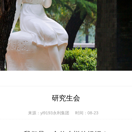
研究生会
来源：yl9193永利集团
时间：08-23