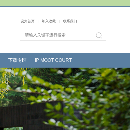
设为首页
|
加入收藏
|
联系我们
下载专区
IP MOOT COURT