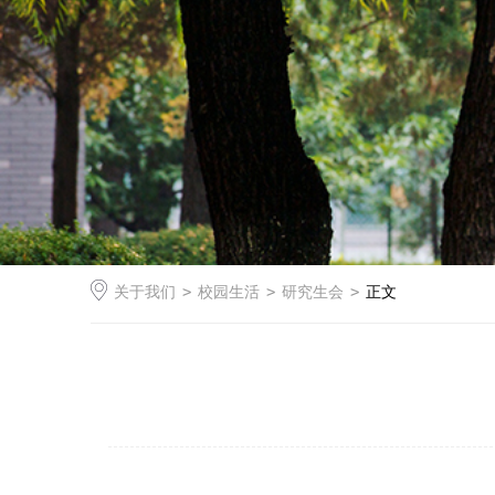
关于我们
>
校园生活
>
研究生会
>
正文