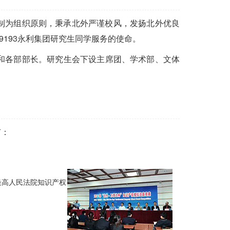
主集中制为组织原则，秉承北外严谨校风，发扬北外优良
193永利集团研究生同学服务的使命。
成员和各部部长。研究生会下设主席团、学术部、文体
有：
最高人民法院知识产权